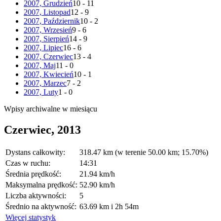
2007, Grudzień
10 - 11
2007, Listopad
12 - 9
2007, Październik
10 - 2
2007, Wrzesień
9 - 6
2007, Sierpień
14 - 9
2007, Lipiec
16 - 6
2007, Czerwiec
13 - 4
2007, Maj
11 - 0
2007, Kwiecień
10 - 1
2007, Marzec
7 - 2
2007, Luty
1 - 0
Wpisy archiwalne w miesiącu
Czerwiec, 2013
Dystans całkowity:
318.47 km (w terenie 50.00 km; 15.70%)
Czas w ruchu:
14:31
Średnia prędkość:
21.94 km/h
Maksymalna prędkość:
52.90 km/h
Liczba aktywności:
5
Średnio na aktywność:
63.69 km i 2h 54m
Więcej statystyk