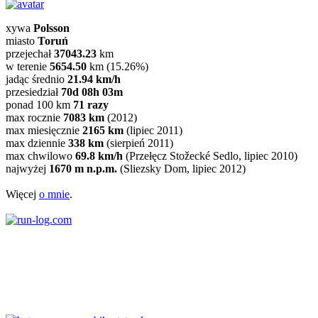
xywa
Polsson
miasto
Toruń
przejechał
37043.23
km
w terenie
5654.50
km (15.26%)
jadąc średnio
21.94 km/h
przesiedział
70d 08h 03m
ponad 100 km
71 razy
max rocznie
7083 km
(2012)
max miesięcznie
2165 km
(lipiec 2011)
max dziennie
338 km
(sierpień 2011)
max chwilowo
69.8 km/h
(Przełęcz Stožecké Sedlo, lipiec 2010)
najwyżej
1670 m n.p.m.
(Sliezsky Dom, lipiec 2012)
Więcej
o mnie
.