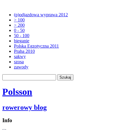
(p)odjazdowa wyprawa 2012
> 100
> 200
0 - 50
50 - 100
bieganie
Polska Egzotyczna 2011
Praha 2010
sakwy
szosa
zawody
Polsson
rowerowy blog
Info