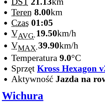
DST
21.13
km
Teren
8.00
km
Czas
01:05
V
19.50
km/h
AVG
V
39.90
km/h
MAX
Temperatura
9.0
°C
Sprzęt
Kross Hexagon v
Aktywność
Jazda na ro
Wichura