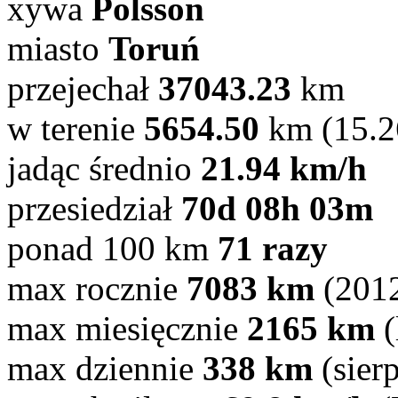
xywa
Polsson
miasto
Toruń
przejechał
37043.23
km
w terenie
5654.50
km (15.
jadąc średnio
21.94 km/h
przesiedział
70d 08h 03m
ponad 100 km
71 razy
max rocznie
7083 km
(201
max miesięcznie
2165 km
(
max dziennie
338 km
(sier