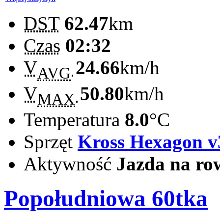
DST
62.47
km
Czas
02:32
V
24.66
km/h
AVG
V
50.80
km/h
MAX
Temperatura
8.0
°C
Sprzęt
Kross Hexagon v
Aktywność
Jazda na ro
Popołudniowa 60tka