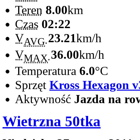
Teren
8.00
km
Czas
02:22
V
23.21
km/h
AVG
V
36.00
km/h
MAX
Temperatura
6.0
°C
Sprzęt
Kross Hexagon v
Aktywność
Jazda na ro
Wietrzna 50tka