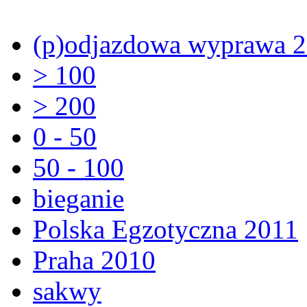
(p)odjazdowa wyprawa 
> 100
> 200
0 - 50
50 - 100
bieganie
Polska Egzotyczna 2011
Praha 2010
sakwy