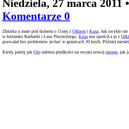
Niedziela, 27 marca 2011
Komentarze 0
Zbiórka u mnie pod domem o 11stej z
Olkiem
i
Kasą
. Jak zwykle ni
w kierunku Barbarki i Lasu Piwnickiego.
Kasa
nas opuścił a ja z
Olk
pozwalał bez problemów jechać w granicach 30 km/h. Później niestety 
Kiedy patrzę jak
Olo
nabiera prędkości na swojej nowej
oponie
, jak 