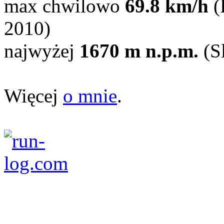
max chwilowo
69.8 km/h
(
2010)
najwyżej
1670 m n.p.m.
(Sl
Więcej
o mnie
.