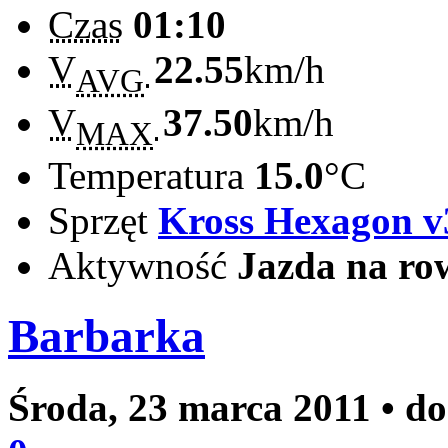
Czas
01:10
V
22.55
km/h
AVG
V
37.50
km/h
MAX
Temperatura
15.0
°C
Sprzęt
Kross Hexagon v
Aktywność
Jazda na ro
Barbarka
Środa, 23 marca 2011
• d