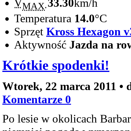
V
33.30
km/h
MAX
Temperatura
14.0
°C
Sprzęt
Kross Hexagon v
Aktywność
Jazda na ro
Krótkie spodenki!
Wtorek, 22 marca 2011
• 
Komentarze 0
Po lesie w okolicach Barba