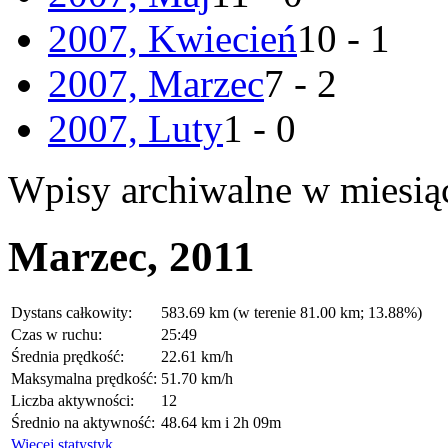
2007, Kwiecień
10 - 1
2007, Marzec
7 - 2
2007, Luty
1 - 0
Wpisy archiwalne w miesią
Marzec, 2011
Dystans całkowity:
583.69 km (w terenie 81.00 km; 13.88%)
Czas w ruchu:
25:49
Średnia prędkość:
22.61 km/h
Maksymalna prędkość:
51.70 km/h
Liczba aktywności:
12
Średnio na aktywność:
48.64 km i 2h 09m
Więcej statystyk