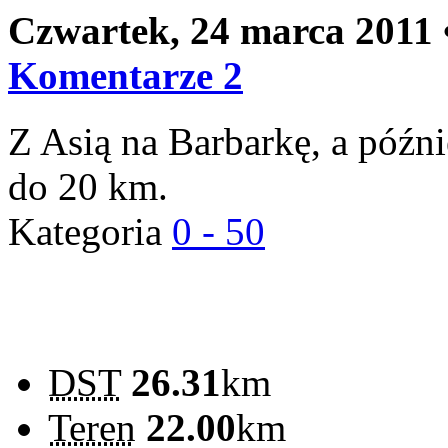
Czwartek, 24 marca 2011
Komentarze 2
Z Asią na Barbarkę, a późn
do 20 km.
Kategoria
0 - 50
DST
26.31
km
Teren
22.00
km