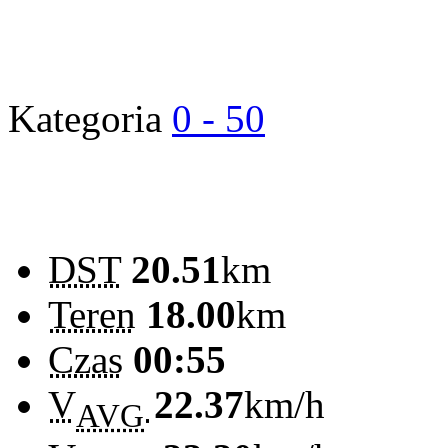
Kategoria
0 - 50
DST
20.51
km
Teren
18.00
km
Czas
00:55
V
22.37
km/h
AVG