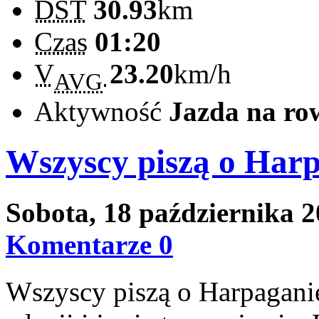
DST
30.93
km
Czas
01:20
V
23.20
km/h
AVG
Aktywność
Jazda na ro
Wszyscy piszą o Harp
Sobota, 18 października 
Komentarze 0
Wszyscy piszą o Harpagani