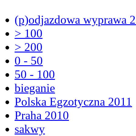
(p)odjazdowa wyprawa 
> 100
> 200
0 - 50
50 - 100
bieganie
Polska Egzotyczna 2011
Praha 2010
sakwy