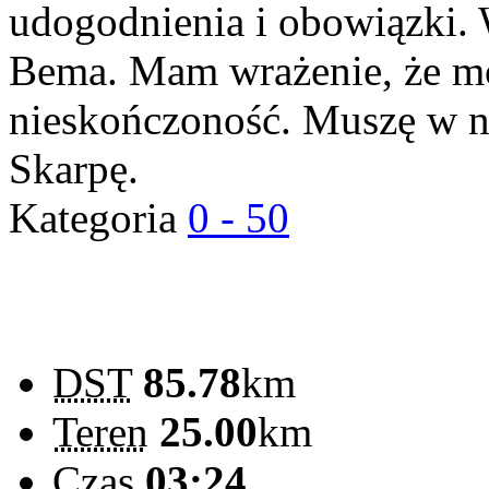
udogodnienia i obowiązki. 
Bema. Mam wrażenie, że mo
nieskończoność. Muszę w na
Skarpę.
Kategoria
0 - 50
DST
85.78
km
Teren
25.00
km
Czas
03:24