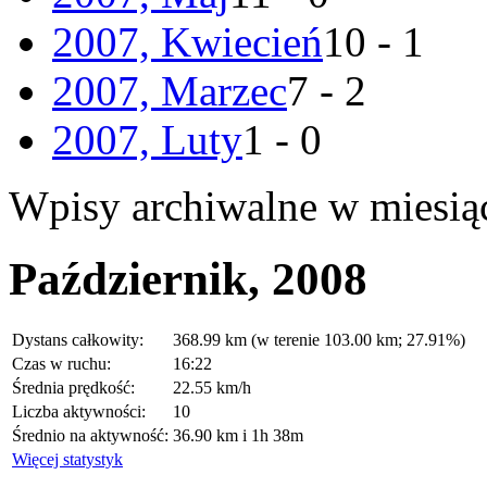
2007, Kwiecień
10 - 1
2007, Marzec
7 - 2
2007, Luty
1 - 0
Wpisy archiwalne w miesią
Październik, 2008
Dystans całkowity:
368.99 km (w terenie 103.00 km; 27.91%)
Czas w ruchu:
16:22
Średnia prędkość:
22.55 km/h
Liczba aktywności:
10
Średnio na aktywność:
36.90 km i 1h 38m
Więcej statystyk