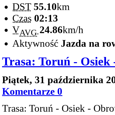
DST
55.10
km
Czas
02:13
V
24.86
km/h
AVG
Aktywność
Jazda na ro
Trasa: Toruń - Osiek 
Piątek, 31 października 
Komentarze 0
Trasa: Toruń - Osiek - Obro