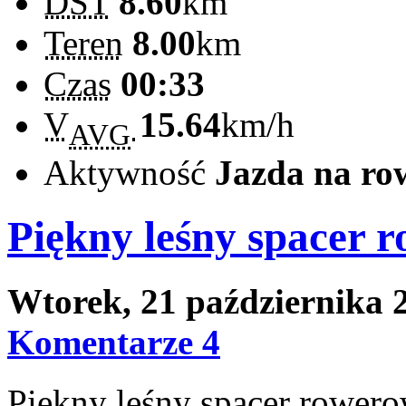
DST
8.60
km
Teren
8.00
km
Czas
00:33
V
15.64
km/h
AVG
Aktywność
Jazda na ro
Piękny leśny spacer 
Wtorek, 21 października
Komentarze 4
Piękny leśny spacer rowe