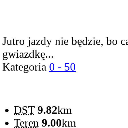
Jutro jazdy nie będzie, bo 
gwiazdkę...
Kategoria
0 - 50
DST
9.82
km
Teren
9.00
km