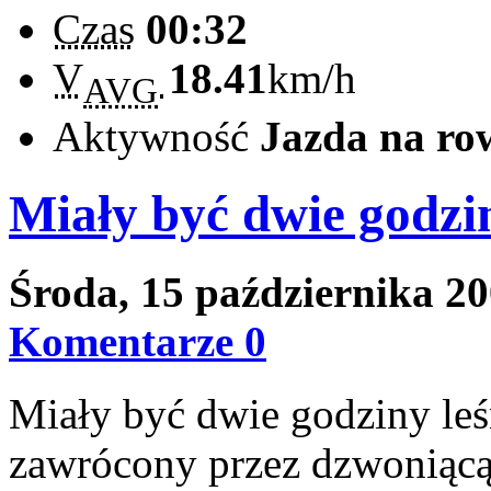
Czas
00:32
V
18.41
km/h
AVG
Aktywność
Jazda na ro
Miały być dwie godzi
Środa, 15 października 2
Komentarze 0
Miały być dwie godziny leśn
zawrócony przez dzwoniącą