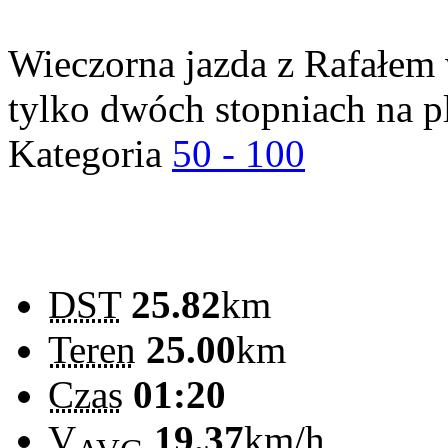
Wieczorna jazda z Rafałem 
tylko dwóch stopniach na pl
Kategoria
50 - 100
DST
25.82
km
Teren
25.00
km
Czas
01:20
V
19.37
km/h