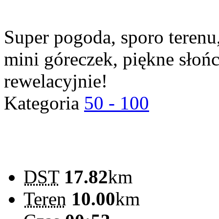
Super pogoda, sporo terenu,
mini góreczek, piękne słoń
rewelacyjnie!
Kategoria
50 - 100
DST
17.82
km
Teren
10.00
km