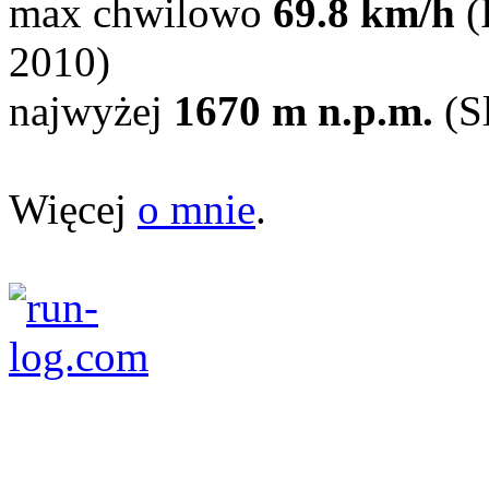
max chwilowo
69.8 km/h
(
2010)
najwyżej
1670 m n.p.m.
(Sl
Więcej
o mnie
.