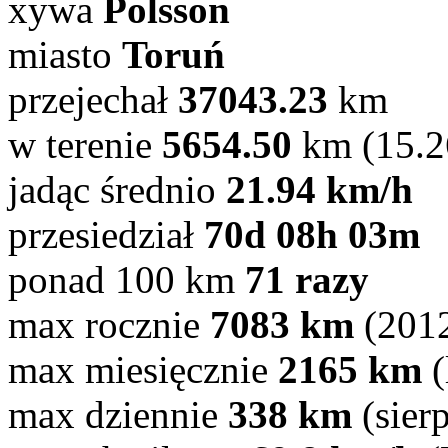
xywa
Polsson
miasto
Toruń
przejechał
37043.23
km
w terenie
5654.50
km (15.
jadąc średnio
21.94 km/h
przesiedział
70d 08h 03m
ponad 100 km
71 razy
max rocznie
7083 km
(201
max miesięcznie
2165 km
(
max dziennie
338 km
(sier